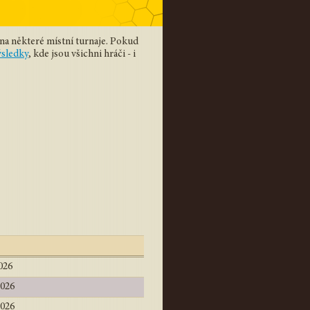
 na některé místní turnaje. Pokud
ýsledky
, kde jsou všichni hráči - i
026
2026
2026