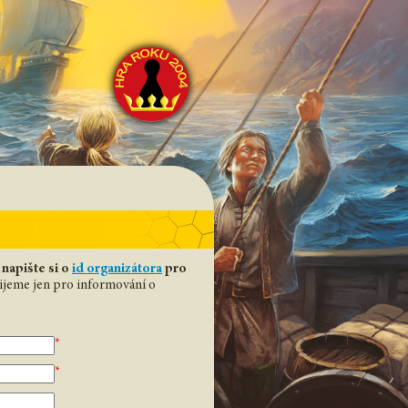
,
napište si o
id organizátora
pro
žijeme jen pro informování o