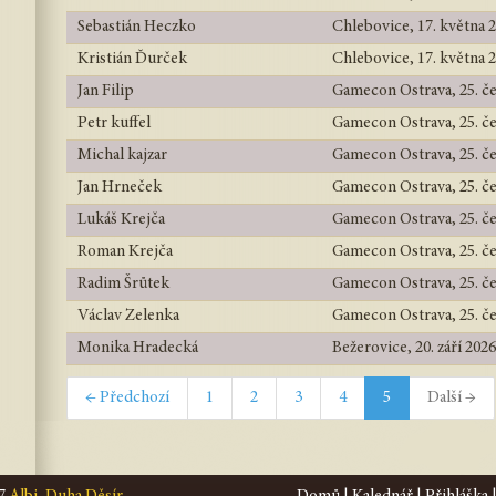
Sebastián Heczko
Chlebovice, 17. května 
Kristián Ďurček
Chlebovice, 17. května 
Jan Filip
Gamecon Ostrava, 25. č
Petr kuffel
Gamecon Ostrava, 25. č
Michal kajzar
Gamecon Ostrava, 25. č
Jan Hrneček
Gamecon Ostrava, 25. č
Lukáš Krejča
Gamecon Ostrava, 25. č
Roman Krejča
Gamecon Ostrava, 25. č
Radim Šrůtek
Gamecon Ostrava, 25. č
Václav Zelenka
Gamecon Ostrava, 25. č
Monika Hradecká
Bežerovice, 20. září 2026
← Předchozí
1
2
3
4
5
Další →