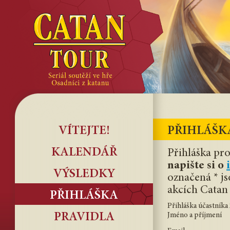
VÍTEJTE!
PŘIHLÁŠK
KALENDÁŘ
Přihláška pro
napište si o
VÝSLEDKY
označená * j
akcích Catan
PŘIHLÁŠKA
Přihláška účastníka
PRAVIDLA
Jméno a příjmení