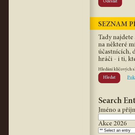
Odeslat
SEZNAM P
Tady najdete 
na některé mí
účastnících,
hráči - i ti, k
Hledání klíčových s
Hledat
Pokr
Search Ent
Jméno a příj
Akce 2026